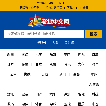
2026年8月9日星期日
无障碍 | 关怀版
|
设为默认首页
|
下载APP
|
登录
搜索
搜狐号
视频
关注流
新闻
滚动
老挝
东盟
中国
国际
财经
证券
股票
资本
彩票
音乐
文化
教育
艺术
佛教
民俗
新闻
商会
星座
大健康
资讯
旅游
时尚
汽车
评测
智能
科技
数码
硬件
体育
足球
篮球
娱乐
电影