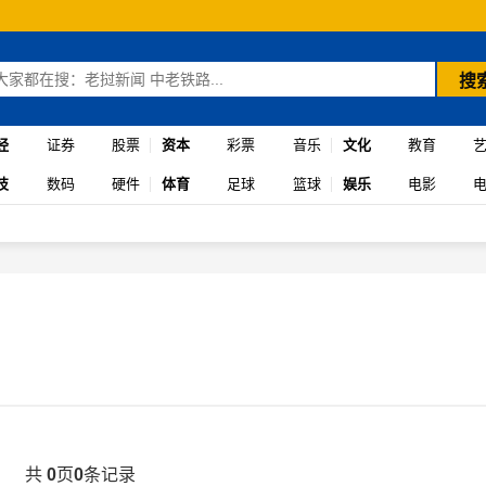
搜
经
证券
股票
资本
彩票
音乐
文化
教育
技
数码
硬件
体育
足球
篮球
娱乐
电影
共
0
页
0
条记录